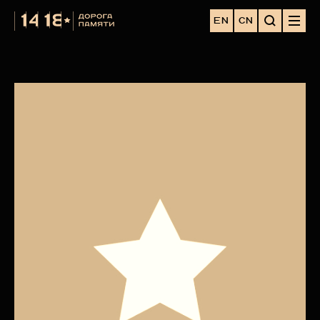
EN
CN