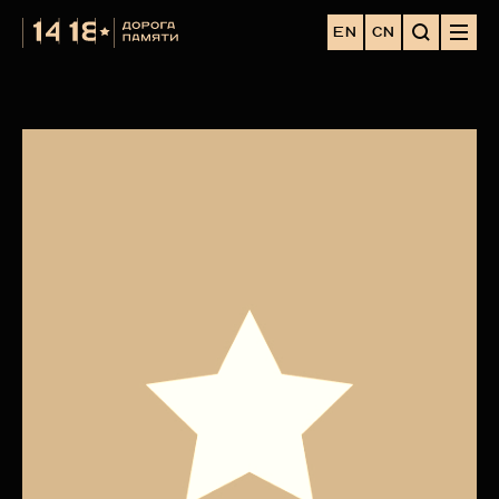
EN
CN