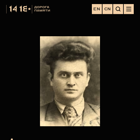
EN
CN