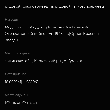
рядовой|красноармеец|гв. рядовой|гв. красноармеец
Награды
Медаль «За победу над Германией в Великой
Отечественной войне 1941–1945 гг.»|Орден Красной
Звезды
Место рождения
Читинская обл., Карымский р-н, с. Кумахта
Дата призыва
18.06.1941|__.08.1941
Место службы
142 гв. сп 47 гв. сд