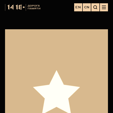
EN
CN