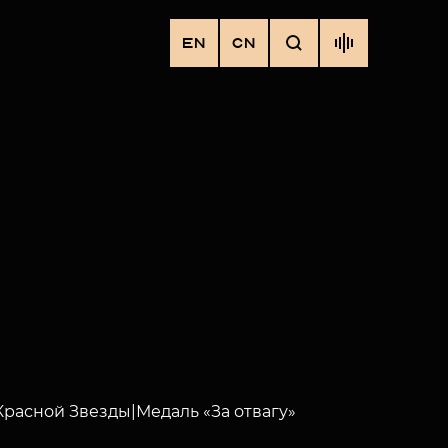
EN
CN
расной Звезды|Медаль «За отвагу»