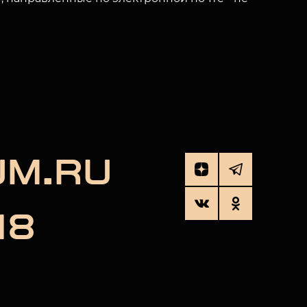
UM.RU
18