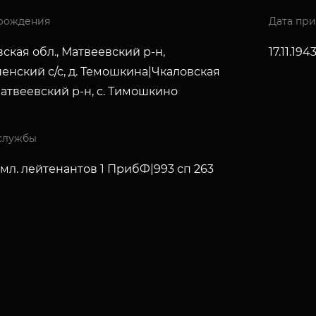
рождения
Дата пр
ская обл., Матвеевский р-н,
17.11.194
енский с/с, д. Темошкина|Чкаловская
Матвеевский р-н, с. Тимошкино
службы
мл. лейтенантов 1 ПрибФ|993 сп 263