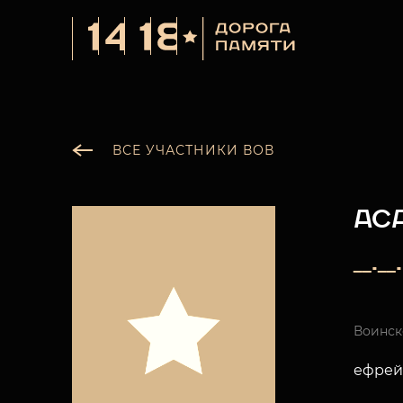
ВСЕ УЧАСТНИКИ ВОВ
АС
__._
Воинск
ефрей