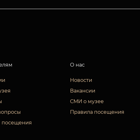
елям
О нас
ии
Новости
узея
Вакансии
ы
СМИ о музее
вопросы
Правила посещения
 посещения