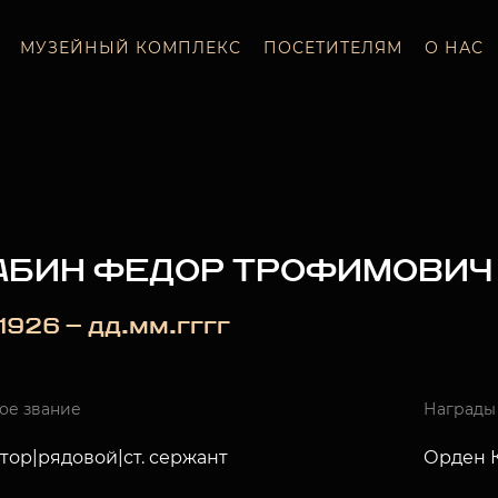
МУЗЕЙНЫЙ КОМПЛЕКС
ПОСЕТИТЕЛЯМ
О НАС
АБИН ФЕДОР ТРОФИМОВИЧ
_.1926 — дд.мм.гггг
ое звание
Награды
тор|рядовой|ст. сержант
Орден К