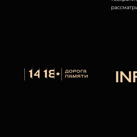
рассматр
I