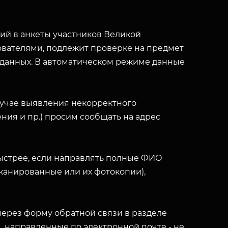
й в анкеты участников Великой
вателями, подлежит проверке на предмет
 данных. В автоматическом режиме данные
лучае выявления некорректного
ния и пр.) просим сообщать на адрес
ыстрее, если направлять полные ФИО
(сканированные или их фотокопии),
ерез форму обратной связи в разделе
ы, направленные по электронной почте - не