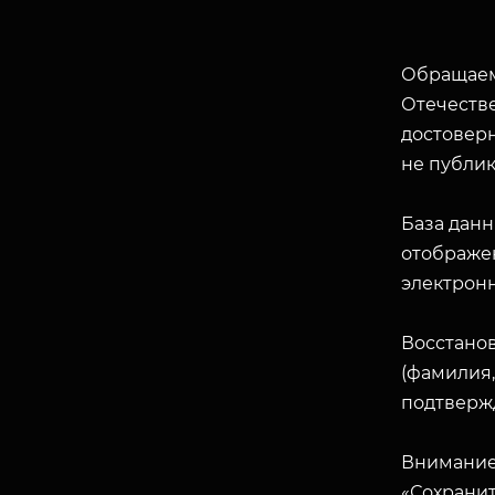
Обращаем
Отечеств
достоверн
не публик
База данн
отображен
электрон
Восстано
(фамилия,
подтверж
Внимание
«Сохранит