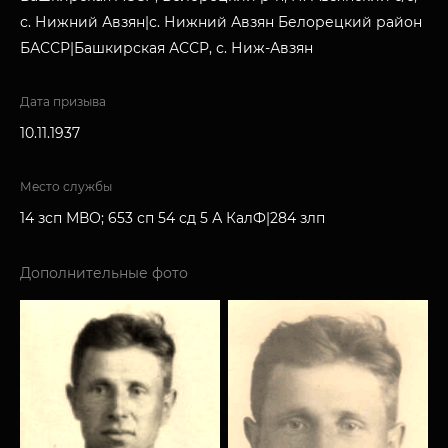
с. Нижний Авзян|с. Нижний Авзян Белорецкий район
БАССР|Башкирская АССР, с. Ниж-Авзян
Дата призыва
10.11.1937
Место службы
14 зсп МВО; 653 сп 54 сд 5 А КалФ|284 злп
Дополнительные фото