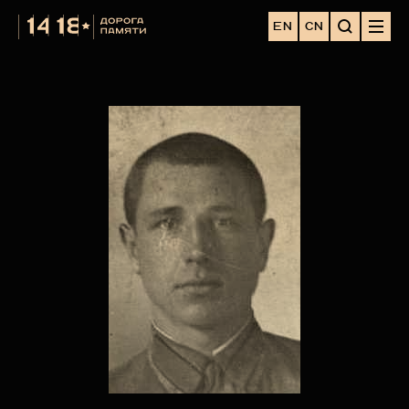
EN
CN