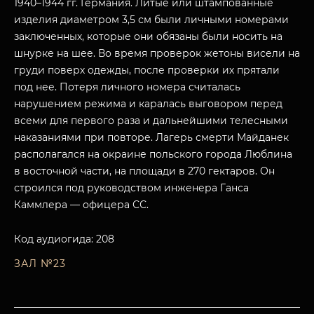
1940–1944 гг. Германия. Литые или штампованные
изделия диаметром 3,5 см были личными номерами
заключенных, которые они обязаны были носить на
шнурке на шее. Во время проверок жетоны висели на
груди поверх одежды, после проверки их прятали
под нее. Потеря личного номера считалась
нарушением режима и каралась выговором перед
всеми для первого раза и дальнейшими телесными
наказаниями при повторе. Лагерь смерти Майданек
располагался на окраине польского города Люблина
в восточной части, на площади в 270 гектаров. Он
строился под руководством инженера Ганса
Каммлера — офицера СС.
Код аудиогида: 208
ЗАЛ №23