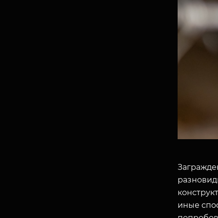
Загражде
разновид
конструкт
иные спо
попробова