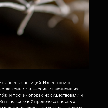
иты боевых позиций. Известно много
ства войн XX в. — один из важнейших
лбах и прочих опорах, но существовали и
5 гг. по колючей проволоке впервые
о множество вариантов кусачек, которые