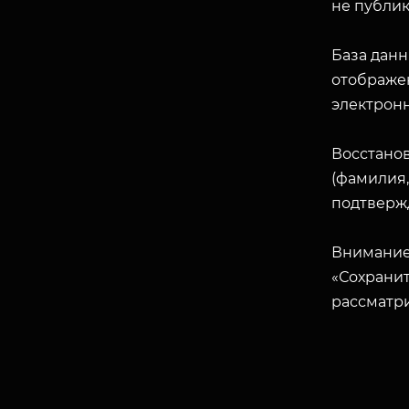
не публик
База данн
отображен
электрон
Восстано
(фамилия,
подтверж
Внимание
«Сохранит
рассматр