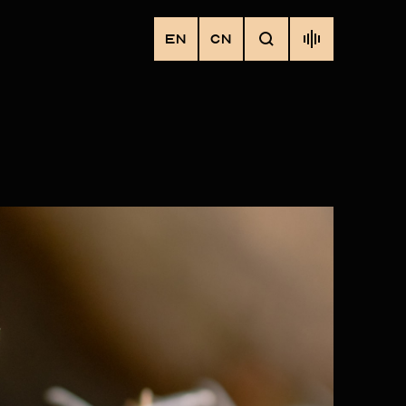
EN
CN