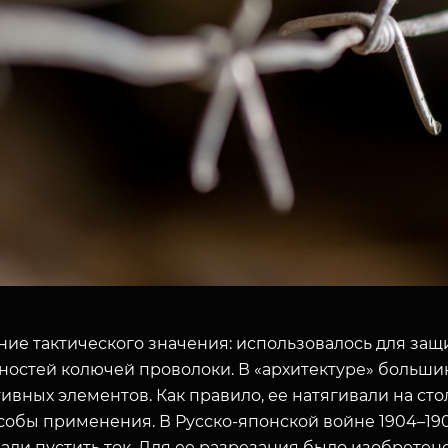
ние тактического значения: использовалось для защ
ностей колючей проволоки. В «архитектуре» большин
ивных элементов. Как правило, ее натягивали на сто
собы применения. В Русско-японской войне 1904–190
ли пустить ток. Для ее разрезания было изобретен