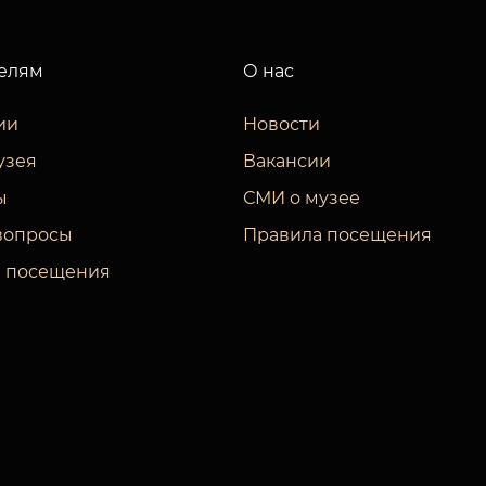
елям
О нас
ии
Новости
узея
Вакансии
ы
СМИ о музее
вопросы
Правила посещения
 посещения