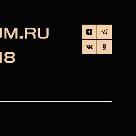
UM.RU
18