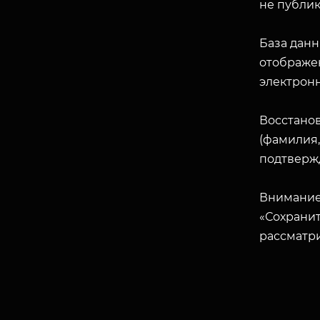
не публик
База данн
отображен
электрон
Восстано
(фамилия,
подтверж
Внимание
«Сохранит
рассматр