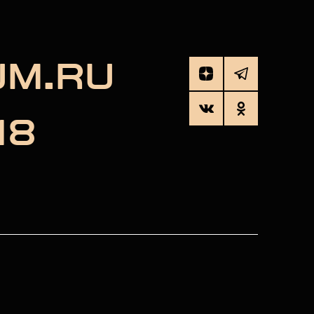
UM.RU
18