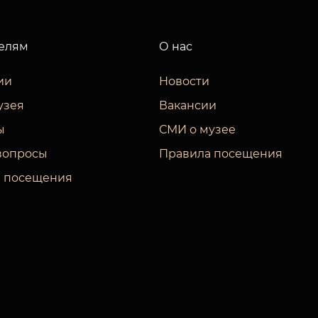
елям
О нас
ии
Новости
узея
Вакансии
ы
СМИ о музее
вопросы
Правила посещения
 посещения