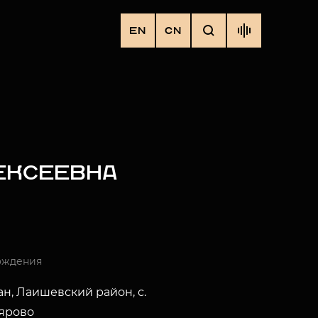
EN
CN
ЛЕКСЕЕВНА
ождения
ан, Лаишевский район, с.
ярово