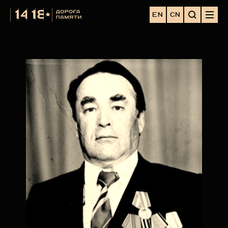
EN
CN