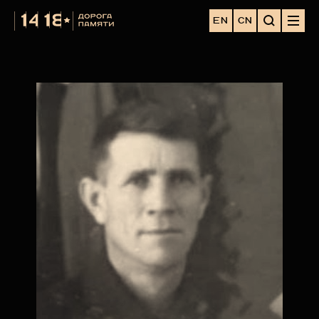
EN
CN