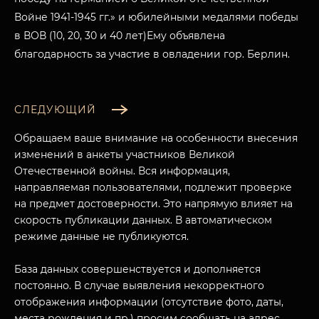
Войне 1941-1945 гг.» и юбилейными медалями победы
в ВОВ (10, 20, 30 и 40 лет)Ему объявлена
благодарность за участие в овладении гор. Берлин.
СЛЕДУЮЩИЙ
Обращаем ваше внимание на особенности внесения
изменений в анкеты участников Великой
Отечественной войны. Вся информация,
направляемая пользователями, подлежит проверке
на предмет достоверности. Это напрямую влияет на
скорость публикации данных. В автоматическом
режиме данные не публикуются.
МУЗЕЙНЫЙ КОМПЛЕКС
НАЗАД
ПОСЕТИТЕЛЯМ
База данных совершенствуется и дополняется
постоянно. В случае выявления некорректного
О НАС
отображения информации (отсутствие фото, даты,
места рождения и пр.) просим сообщать на адрес