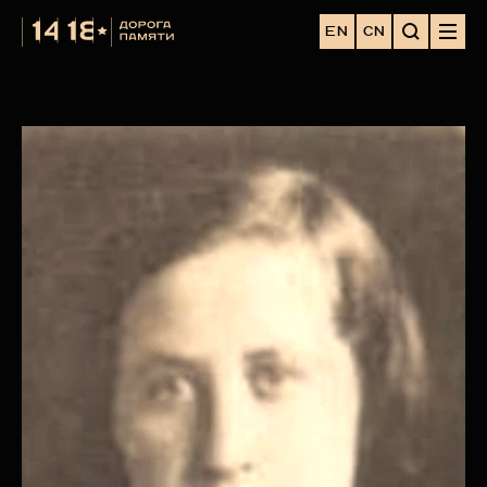
EN
CN