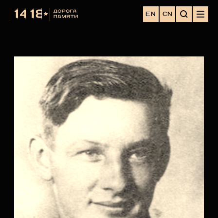
EN
CN