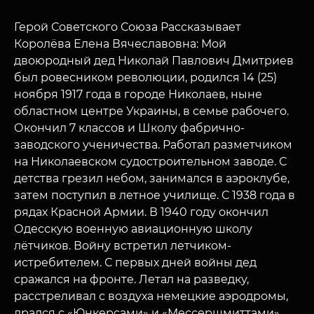
Герой Советского Союза Рассказывает
Королёва Елена Вячеславовна: Мой
двоюродный дед Николай Павлович Дмитриев
был ровесником революции, родился 14 (25)
ноября 1917 года в городе Николаев, ныне
областном центре Украины, в семье рабочего.
Окончил 7 классов и Школу фабрично-
заводского ученичества. Работал разметчиком
на Николаевском судостроительном заводе. С
детства грезил небом, занимался в аэроклубе,
затем поступил в летное училище. С 1938 года в
рядах Красной Армии. В 1940 году окончил
Одесскую военную авиационную школу
лётчиков. Войну встретил летчиком-
истребителем. С первых дней войны дед
сражался на фронте. Летал на разведку,
расстреливал с воздуха немецкие аэродромы,
дрался с «Юнкерсами» и «Мессершмиттами».