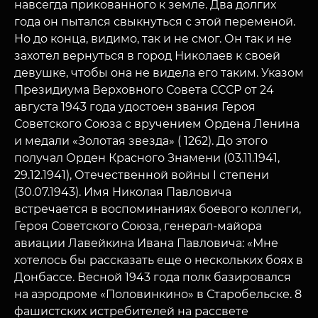
навсегда прикованного к земле. Два долгих
года он пытался свыкнуться с этой переменой.
Но до конца, видимо, так и не смог. Он так и не
захотел вернуться в город Николаев к своей
девушке, чтобы она не видела его таким. Указом
Президиума Верховного Совета СССР от 24
августа 1943 года удостоен звания Героя
Советского Союза с вручением Ордена Ленина
и медали «Золотая звезда» ( 1262). До этого
получал Орден Красного Знамени (03.11.1941,
29.12.1941), Отечественной войны I степени
(30.07.1943). Имя Николая Павловича
встречается в воспоминаниях боевого коллеги,
Героя Советского Союза, генерал-майора
авиации Лавейкина Ивана Павловича: «Мне
хотелось бы рассказать еще о нескольких боях в
Донбассе. Весной 1943 года полк базировался
на аэродроме «Половинкино» в Старобельске. 8
фашистских истребителей на рассвете