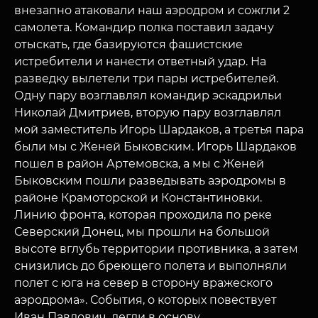
внезапно атаковали наш аэродром и сожгли 2
самолета. Командир полка поставил задачу
отыскать, где базируются фашистские
истребители и нанести ответный удар. На
разведку вылетели три пары истребителей.
Одну пару возглавлял командир эскадрильи
Николай Дмитриев, вторую пару возглавлял
мой заместитель Игорь Шардаков, а третья пара
были мы с Женей Быковским. Игорь Шардаков
пошел в район Артемовска, а мы с Женей
Быковским пошли разведывать аэродромы в
районе Крамоторской и Константиновки.
Линию фронта, которая проходила по реке
Северский Донец, мы прошли на большой
высоте вглубь территории противника, а затем
снизились до бреющего полета и выполняли
полет с юга на север в сторону вражеского
аэродрома». События, о которых повествует
Иван Павлович, легли в основу