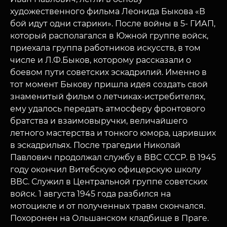
художественного фильма Леонида Быкова «В
МУЗЕЙНЫЙ КОМПЛЕКС
бой идут одни старики». После войны в 5- ГИАП,
НАЗАД
который располагался в Южной группе войск,
ПОСЕТИТЕЛЯМ
приехала группа работников искусств, в том
О НАС
числе и Л.Ф.Быков, которому рассказали о
боевом пути советских эскадрилий. Именно в
тот момент Быкову пришла идея создать свой
знаменитый фильм о летчиках-истребителях,
ему удалось передать атмосферу фронтового
братства и взаимовыручки, величайшего
летного мастерства и тонкого юмора, царивших
в эскадрильях. После трагедии Николай
Павлович продолжал службу в ВВС СССР. В 1945
году окончил Витебскую офицерскую школу
ВВС. Служил в Центральной группе советских
войск. 1 августа 1945 года разбился на
мотоцикле и от полученных травм скончался.
Похоронен на Ольшанском кладбище в Праге.